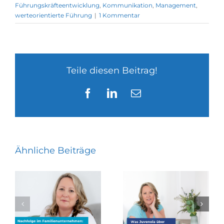
Führungskräfteentwicklung
,
Kommunikation
,
Management
,
werteorientierte Führung
|
1 Kommentar
Teile diesen Beitrag!
Facebook
LinkedIn
E-
Mail
Ähnliche Beiträge