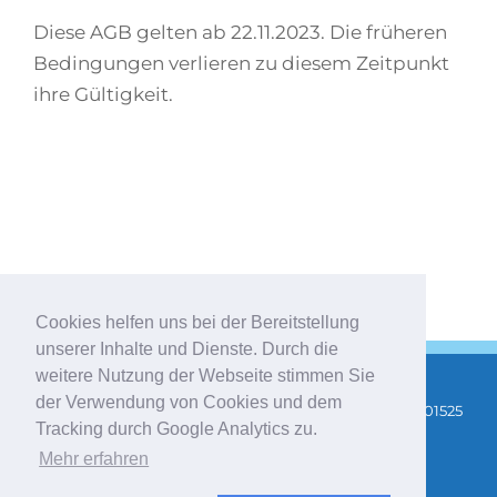
Diese AGB gelten ab 22.11.2023. Die früheren
Bedingungen verlieren zu diesem Zeitpunkt
ihre Gültigkeit.
Cookies helfen uns bei der Bereitstellung
unserer Inhalte und Dienste. Durch die
weitere Nutzung der Webseite stimmen Sie
der Verwendung von Cookies und dem
Copyright 2025 |
AGB
|
Impressum
|
Datenschutz
| Tel: 01525
Tracking durch Google Analytics zu.
3475400 |
info@stefanie-indrejak.de
|
Newsletter
Mehr erfahren
abonnieren