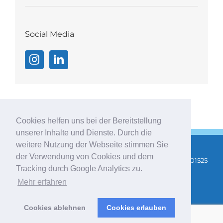
Social Media
Cookies helfen uns bei der Bereitstellung
unserer Inhalte und Dienste. Durch die
weitere Nutzung der Webseite stimmen Sie
der Verwendung von Cookies und dem
Copyright 2025 |
AGB
|
Impressum
|
Datenschutz
| Tel: 01525
Tracking durch Google Analytics zu.
3475400 |
info@stefanie-indrejak.de
|
Newsletter
Mehr erfahren
abonnieren
Cookies ablehnen
Cookies erlauben
Instagram
LinkedIn