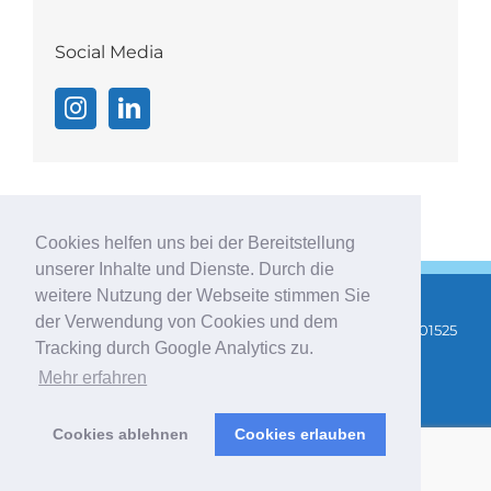
Social Media
Cookies helfen uns bei der Bereitstellung
unserer Inhalte und Dienste. Durch die
weitere Nutzung der Webseite stimmen Sie
der Verwendung von Cookies und dem
Copyright 2025 |
AGB
|
Impressum
|
Datenschutz
| Tel: 01525
Tracking durch Google Analytics zu.
3475400 |
info@stefanie-indrejak.de
|
Newsletter
Mehr erfahren
abonnieren
Cookies ablehnen
Cookies erlauben
Instagram
LinkedIn