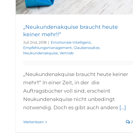
„Neukundenakquise braucht heute
keiner mehr!!“
Juli 2nd, 2018
|
Emotionale Intelligenz
,
Empfehlungsmanagement
,
Glaubenssätze
,
Neukundenakquise
,
Vertrieb
„Neukundenakquise braucht heute keiner
mehr!!“ In einer Zeit, in der die
Auftragsbücher voll sind, erscheint
Neukundenakquise nicht unbedingt
notwendig. Doch es gibt auch andere
[...]
Weiterlesen