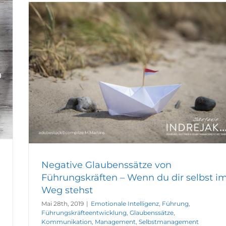
Negative Glaubenssätze von
Führungskräften – Wenn du dir selbst i
Weg stehst
Mai 28th, 2019
|
Emotionale Intelligenz
,
Führung
,
Führungskräfteentwicklung
,
Glaubenssätze
,
Kommunikation
,
Management
,
Selbstmanagement