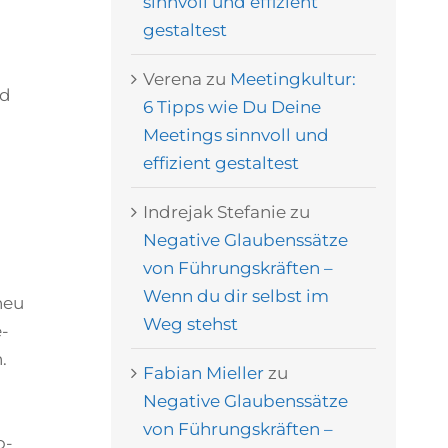
sinnvoll und effizient
gestaltest
Verena
zu
Meetingkultur:
nd
6 Tipps wie Du Deine
Meetings sinnvoll und
effizient gestaltest
Indrejak Stefanie
zu
Negative Glaubenssätze
von Führungskräften –
Wenn du dir selbst im
neu
Weg stehst
e-
.
Fabian Mieller
zu
Negative Glaubenssätze
von Führungskräften –
o­