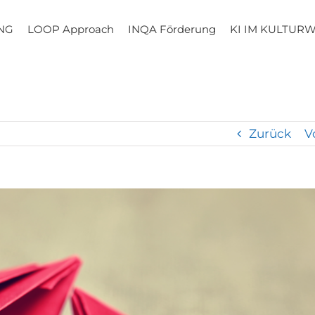
NG
LOOP Approach
INQA Förderung
KI IM KULTUR
Zurück
V