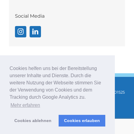
Social Media
Cookies helfen uns bei der Bereitstellung
unserer Inhalte und Dienste. Durch die
weitere Nutzung der Webseite stimmen Sie
der Verwendung von Cookies und dem
Copyright 2025 |
AGB
|
Impressum
|
Datenschutz
| Tel: 01525
Tracking durch Google Analytics zu.
3475400 |
info@stefanie-indrejak.de
|
Newsletter
Mehr erfahren
abonnieren
Cookies ablehnen
Cookies erlauben
Instagram
LinkedIn