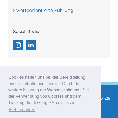
werteorientierte Führung
Social Media
Cookies helfen uns bei der Bereitstellung
unserer Inhalte und Dienste. Durch die
weitere Nutzung der Webseite stimmen Sie
der Verwendung von Cookies und dem
Copyright 2025 |
AGB
|
Impressum
|
Datenschutz
| Tel: 01525
Tracking durch Google Analytics zu.
3475400 |
info@stefanie-indrejak.de
|
Newsletter
Mehr erfahren
abonnieren